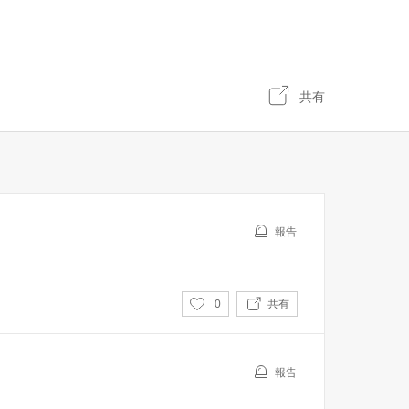
共有
報告
い
0
共有
い
ね
報告