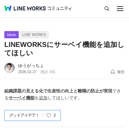
キャンセル
Q&A
Tips
Ideas
Ideas
LINE WORKS
LINEWORKSにサーベイ機能を追加し
てほしい
ゆうがっちょ
2026.02.27
既読
455
報告
組織課題の見える化で生産性の向上と離職の防止が実現
でき
る
サーベイ機能
を
追加
し
てほしいです。
グッドアイデア！
2