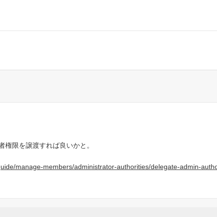
者権限を譲渡すれば良いかと。
guide/manage-members/administrator-authorities/delegate-admin-author