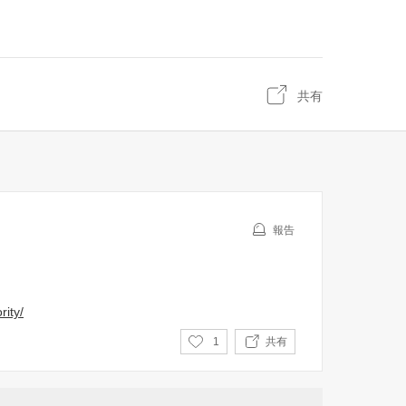
共有
報告
ity/
い
1
共有
い
ね