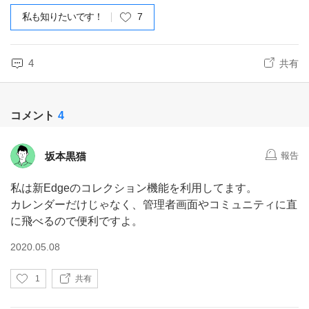
私も知りたいです！
7
4
共有
コメント
4
坂本黒猫
報告
私は新Edgeのコレクション機能を利用してます。
カレンダーだけじゃなく、管理者画面やコミュニティに直
に飛べるので便利ですよ。
2020.05.08
い
1
共有
い