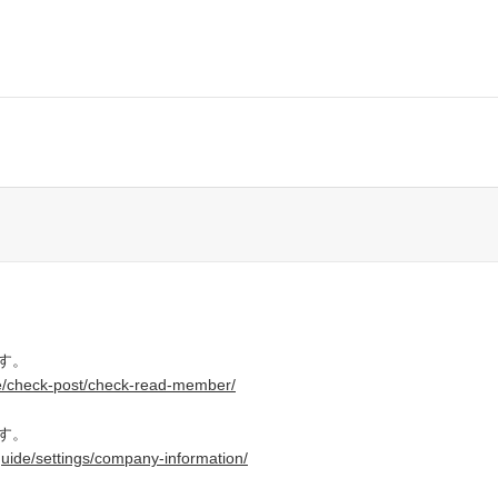
す。
e/check-post/check-read-member/
す。
uide/settings/company-information/