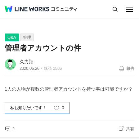
キャンセル
Q&A
Tips
Ideas
Q&A
管理
管理者アカウントの件
久力翔
2020.06.26
既読
3586
報告
1人の人物が複数の管理者アカウントを持つ事は可能ですか？
私も知りたいです！
0
1
共有