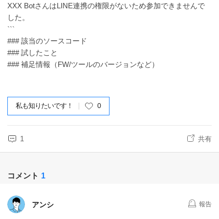
XXX BotさんはLINE連携の権限がないため参加できませんで
した。
```
### 該当のソースコード
### 試したこと
### 補足情報（FW/ツールのバージョンなど）
私も知りたいです！
0
1
共有
コメント
1
アンシ
報告