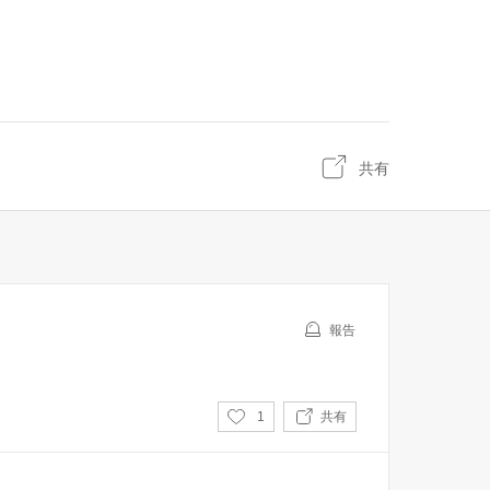
共有
報告
い
1
共有
い
ね