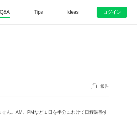
ログイン
Q&A
Tips
Ideas
報告
ません。AM、PMなど１日を半分にわけて日程調整す