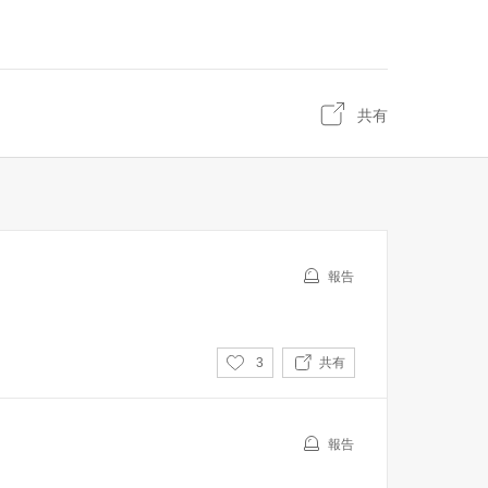
共有
報告
い
3
共有
い
ね
報告