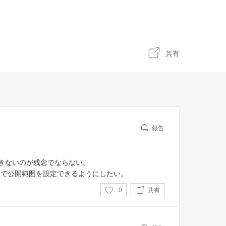
共有
報告
できないのが残念でならない。
ーで公開範囲を設定できるようにしたい。
い
0
共有
い
ね