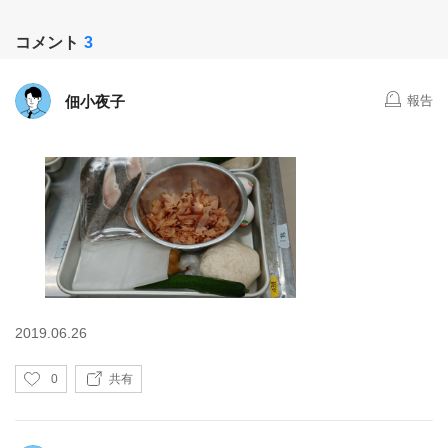
コメント
3
佃小夜子
報告
2019.06.26
い
0
共有
い
ね