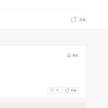
共有
報告
い
0
共有
い
ね