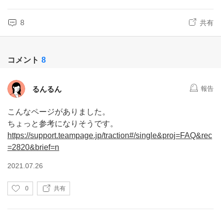
8
共有
コメント
8
るんるん
報告
こんなページがありました。
ちょっと参考になりそうです。
https://support.teampage.jp/traction#/single&proj=FAQ&rec
=2820&brief=n
2021.07.26
い
0
共有
い
ね