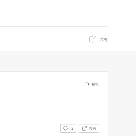
共有
報告
い
2
共有
い