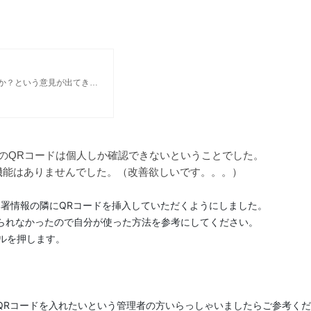
営業会社で名刺へQRコードを載せたらどうか？という意見が出てきおり他でも名刺にQRコードを載せておられる事例は見ていたのですが いざ取り組もうと思うと管理者画面(Admin)では個人のQRコードの確認はできず、それぞれが
のQRコードは個人しか確認できないということでした。
機能はありませんでした。（改善欲しいです。。。）
前と部署情報の隣にQRコードを挿入していただくようにしました。
られなかったので自分が使った方法を参考にしてください。
ルを押します。
QRコードを入れたいという管理者の方いらっしゃいましたらご参考く