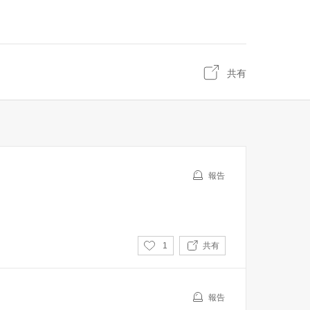
共有
報告
い
1
共有
い
ね
報告