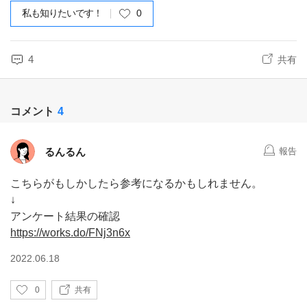
私も知りたいです！
0
4
共有
コメント
4
るんるん
報告
こちらがもしかしたら参考になるかもしれません。
↓
アンケート結果の確認
https://works.do/FNj3n6x
2022.06.18
い
0
共有
い