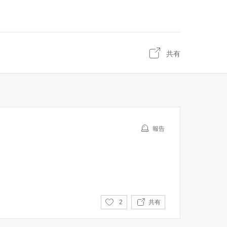
共有
報告
い
2
共有
い
ね