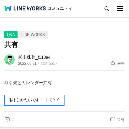
キャンセル
Q&A
Tips
Ideas
Q&A
LINE WORKS
共有
杉山珠菜_f918a4
2022.06.21
既読
2257
報告
取引先とカレンダー共有
私も知りたいです！
0
1
共有