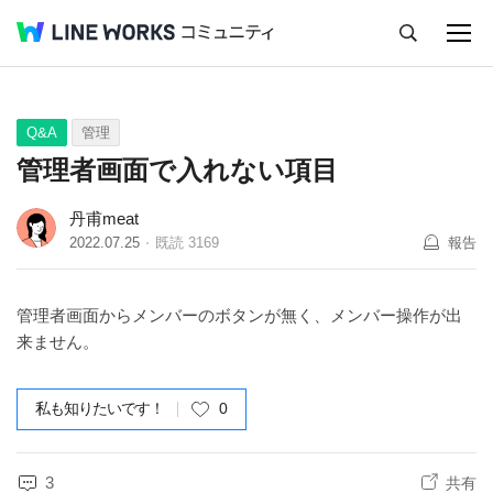
キャンセル
Q&A
Tips
Ideas
Q&A
管理
管理者画面で入れない項目
丹甫meat
2022.07.25
既読
3169
報告
管理者画面からメンバーのボタンが無く、メンバー操作が出
来ません。
私も知りたいです！
0
3
共有