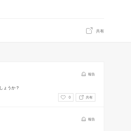
共有
報告
しょうか？
い
0
共有
い
ね
報告