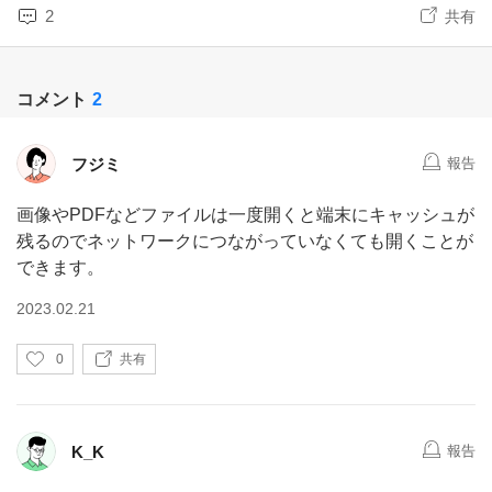
2
共有
コメント
2
フジミ
報告
画像やPDFなどファイルは一度開くと端末にキャッシュが
残るのでネットワークにつながっていなくても開くことが
できます。
2023.02.21
い
0
共有
い
ね
K_K
報告