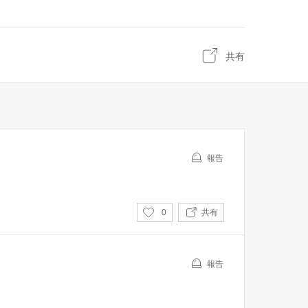
共有
報告
い
0
共有
い
ね
報告