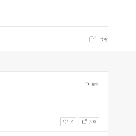
共有
報告
い
0
共有
い