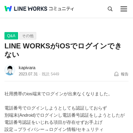
キャンセル
Q&A
Tips
Ideas
Q&A
その他
LINE WORKSがiOSでログインでき
ない
kapivara
2023.07.31
既読
5449
報告
社用携帯のios端末でログインが出来なくなりました。
電話番号でログインしようとしても認証しておらず
別端末(Android)でログインし電話番号認証をしようとしたが
電話番号認証をいじれる項目が存在せずお手上げ
設定→プライバシー→ログイン情報/セキュリティ