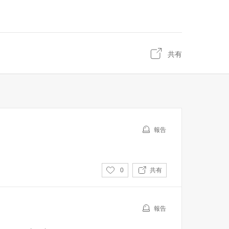
共有
報告
い
0
共有
い
ね
報告