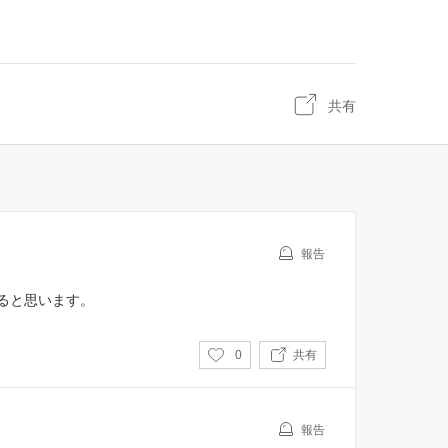
共有
報告
ると思います。
い
0
共有
い
ね
報告