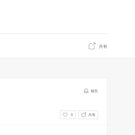
共有
報告
い
0
共有
い
ね