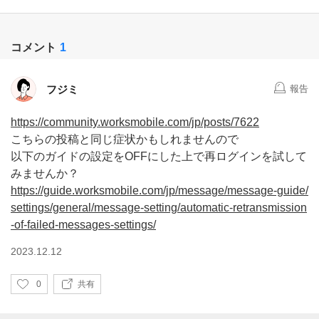
コメント
1
フジミ
報告
https://community.worksmobile.com/jp/posts/7622
こちらの投稿と同じ症状かもしれませんので
以下のガイドの設定をOFFにした上で再ログインを試して
みませんか？
https://guide.worksmobile.com/jp/message/message-guide/
settings/general/message-setting/automatic-retransmission
-of-failed-messages-settings/
2023.12.12
い
0
共有
い
ね