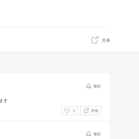
共有
報告
ます
い
1
共有
い
ね
報告