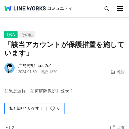
キャンセル
Q&A
Tips
Ideas
Q&A
その他
「該当アカウントが保護措置を施して
います」
广岛村野_cdc2c4
2024.01.30
既読
1870
報告
如果是这样，如何解除保护并登录？
私も知りたいです！
0
2
共有