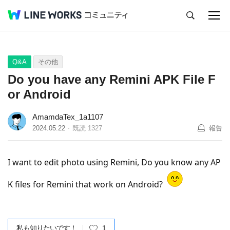
キャンセル
Q&A
Tips
Ideas
Q&A
その他
Do you have any Remini APK File F
or Android
AmamdaTex_1a1107
2024.05.22
既読
1327
報告
I want to edit photo using Remini, Do you know any AP
K files for Remini that work on Android?
私も知りたいです！
1