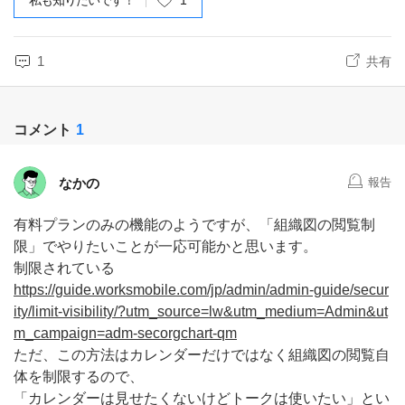
私も知りたいです！
1
1
共有
コメント
1
なかの
報告
有料プランのみの機能のようですが、「組織図の閲覧制
限」でやりたいことが一応可能かと思います。
制限されている
https://guide.worksmobile.com/jp/admin/admin-guide/secur
ity/limit-visibility/?utm_source=lw&utm_medium=Admin&ut
m_campaign=adm-secorgchart-qm
ただ、この方法はカレンダーだけではなく組織図の閲覧自
体を制限するので、
「カレンダーは見せたくないけどトークは使いたい」とい