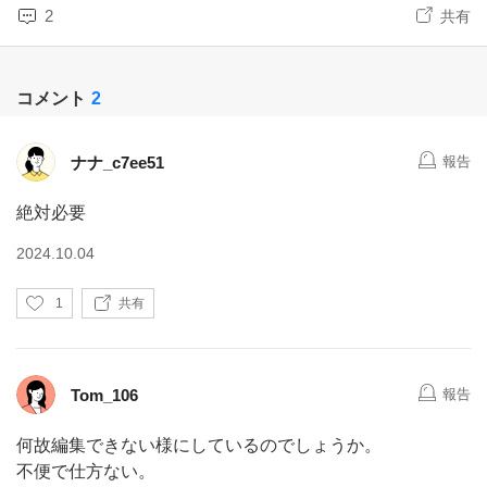
2
共有
コメント
2
ナナ_c7ee51
報告
絶対必要
2024.10.04
い
1
共有
い
ね
Tom_106
報告
何故編集できない様にしているのでしょうか。
不便で仕方ない。