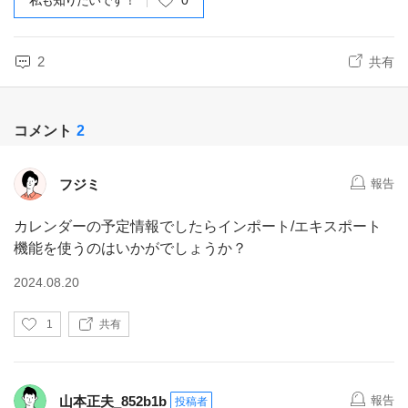
私も知りたいです！
0
2
共有
コメント
2
フジミ
報告
カレンダーの予定情報でしたらインポート/エキスポート
機能を使うのはいかがでしょうか？
2024.08.20
い
1
共有
い
ね
山本正夫_852b1b
報告
投稿者