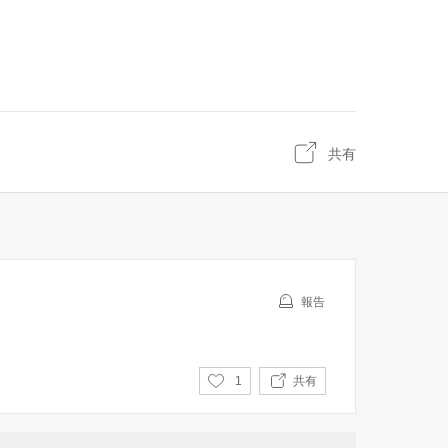
共有
報告
い
1
共有
い
ね