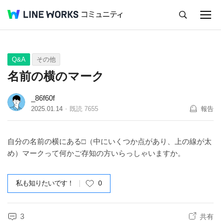
キャンセル
Q&A
Tips
Ideas
Q&A
その他
名前の横のマーク
_86f60f
2025.01.14
既読
7655
報告
自分の名前の横にある□（中にいくつか点があり、上の線が太
め）マークって何かご存知の方いらっしゃいますか。
私も知りたいです！
0
3
共有