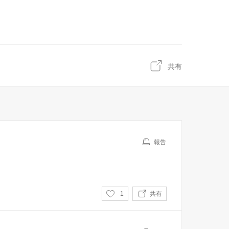
共有
報告
い
1
共有
い
ね