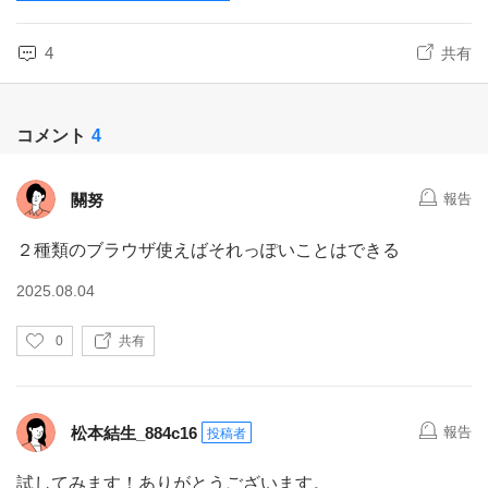
4
共有
コメント
4
關努
報告
２種類のブラウザ使えばそれっぽいことはできる
2025.08.04
い
0
共有
い
ね
松本結生_884c16
報告
投稿者
試してみます！ありがとうございます。