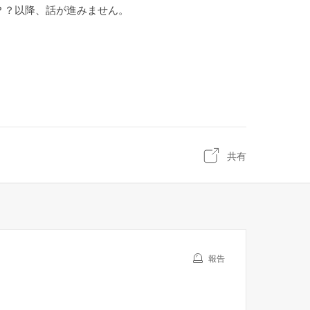
？？以降、話が進みません。
共有
報告