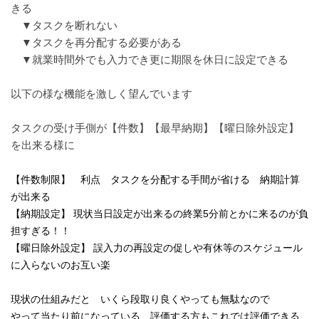
きる
▼タスクを断れない
▼タスクを再分配する必要がある
▼就業時間外でも入力でき更に期限を休日に設定できる
以下の様な機能を激しく望んでいます
タス
クの受け手側が【件数】【最早納期】【曜日除外設定】
を出来る様に
【件数制限】 利点 タスクを分配する手間が省ける 納期計算
が出来る
【納期設定】 現状当日設定が出来るの終業5分前とかに来るのが負
担すぎる！！
【曜日除外設定】 誤入力の再設定の促しや有休等のスケジュール
に入らないのお互い楽
現状の仕組みだと いくら段取り良くやっても無駄なので
やって当たり前になっている 評価する方もこれでは評価できる