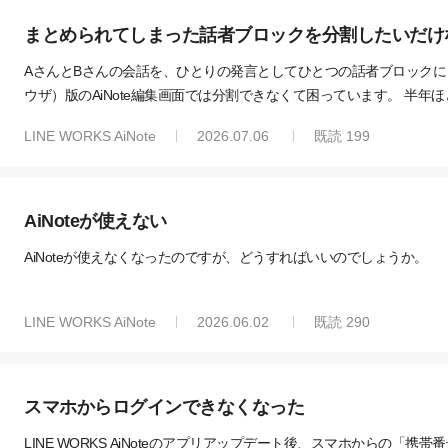
まとめられてしまった話者ブロックを分割したいだけ
AさんとBさんの会話を、ひとりの発言としてひとつの話者ブロックに
ウザ）版のAiNote編集画面では分割できなくて困っています。 半
能はない」「ダウンロードしてから分割（編集）せよ」と塩対応で、 A
LINE WORKS AiNote
2026.07.06
既読
199
同様に困っていらっしゃるかた、いませんでしょうか。 どのように対
とぞよろしくお願いいたします。
AiNoteが使えない
AiNoteが使えなくなったのですが、どうすればいいのでしょうか。
LINE WORKS AiNote
2026.06.02
既読
290
スマホからログインできなくなった
LINE WORKS AiNoteのアプリアップデート後、スマホからの「