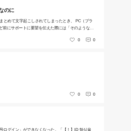
なのに
まとめて文字起こしされてしまったとき、 PC（ブラ
年ほど前にサポートに要望を伝えた際には「そのような機
iNote側でアップデートされる気配もないのですが、
0
0
いいね
処されているかお聞かせいただけると幸いです。 なに
0
0
いいね
携帯番号ログイン」ができなくなった。「【！】ID 형식을