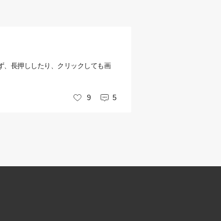
ず、長押ししたり、クリックしても画
9
5
いいね