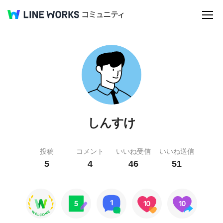
しんすけ
投稿
コメント
いいね受信
いいね送信
5
4
46
51