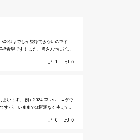
500個までしか登録できないのです
増枠希望です！ また、皆さん他にどの
1
0
いいね
。 例）2024.03.xlsx →ダウ
ようですが、 いままでは問題なく使えてい
0
0
いいね