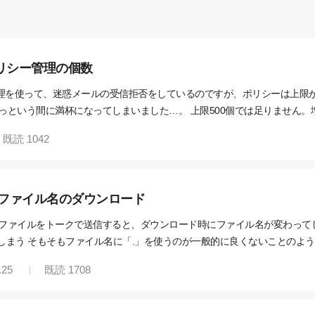
リシー管理の個数
理を使って、迷惑メールの受信拒否をしているのですが、ポリシーは上限が
っという間に満杯になってしまいました…。 上限500個では足りません。
うか？ 良い方法があれば教えていただきたいです。
既読
1042
たファイル名のダウンロード
ァイルをトークで送信すると、ダウンロード時にファイル名が変わってしまいます
なってしまう そもそもファイル名に「.」を使うのが一般的に良くないことの
なってしまうのは困ります… 修正希望します！
.25
既読
1708