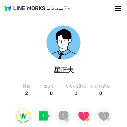
星正夫
投稿
コメント
いいね受信
いいね送信
2
0
1
0