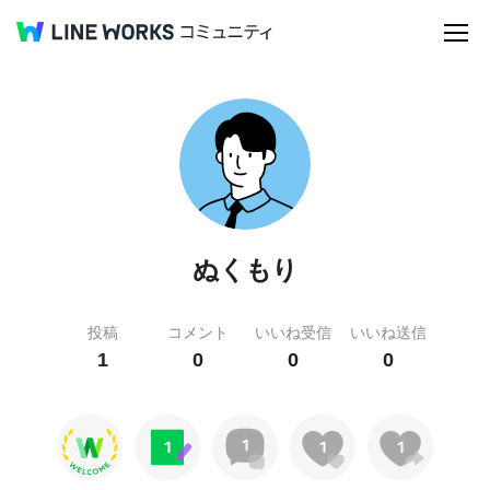
ぬくもり
投稿
コメント
いいね受信
いいね送信
1
0
0
0