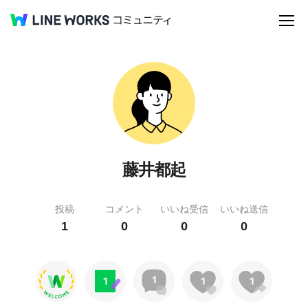
藤井都起
投稿
コメント
いいね受信
いいね送信
1
0
0
0