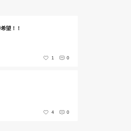
善希望！！
1
0
いいね
4
0
いいね