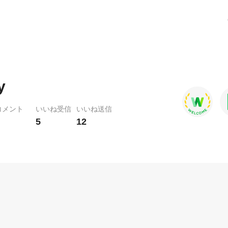
y
コメント
いいね受信
いいね送信
5
12